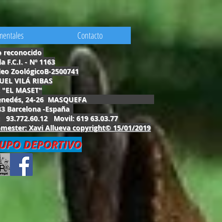
mentales
Contacto
o reconocido
la F.C.I. - Nº 1163
leo ZoológicoB-2500741
UEL VILÁ RIBAS
. "EL MASET"
Penedés, 24-26 MASQUEFA
83 Barcelona -España
: 93.772.60.12 Movil: 619 63.03.77
ester: Xavi Allueva copyright© 15/01/2019
UPO DEPORTIVO