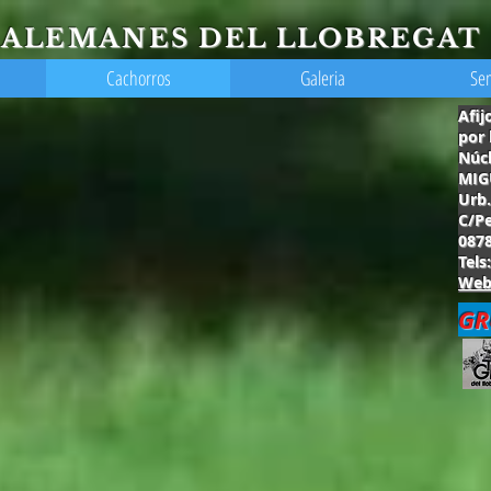
 ALEMANES DEL LLOBREGAT
Cachorros
Galeria
Se
Afij
por 
Núc
MIG
Urb
C/
087
Tels
Webm
GR