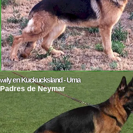
ly en Kuckucksland - Uma
Wil
Padres de Neymar