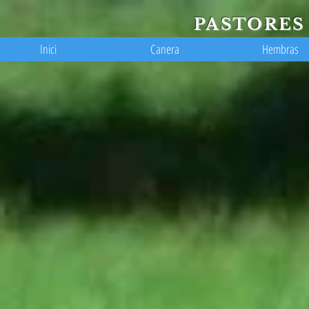
PASTORES
Inici
Canera
Hembras