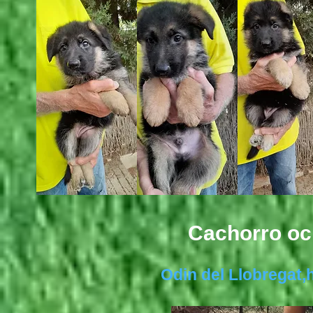
Cachorro o
Odin del Llobregat,