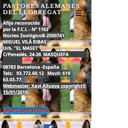
PASTORES ALEMANES
DEL LLOBREGAT
Afijo reconocido
por la F.C.I. - Nº 1163
Núcleo ZoológicoB-2500741
MIGUEL VILÁ RIBAS
Urb. "EL MASET"
C/Penedés, 24-26 MASQUEFA
08783 Barcelona -España
Tels:
93.772.60.12
Movil:
619
63.03.77
Webmester: Xavi Allueva copyright©
15/01/2019
GRUPO DEPORTIVO